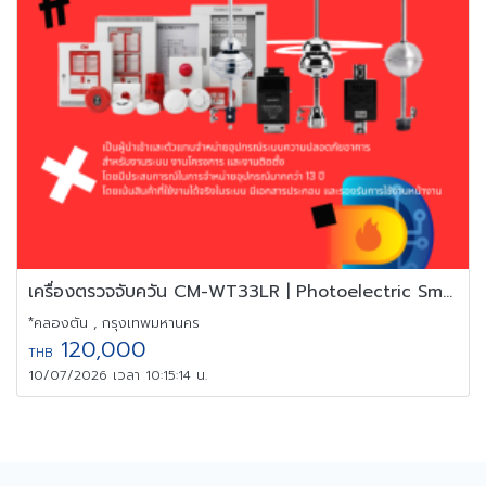
เครื่องตรวจจับควัน CM-WT33LR | Photoelectric Smoke Detector
*คลองตัน , กรุงเทพมหานคร
120,000
THB
10/07/2026 เวลา 10:15:14 น.