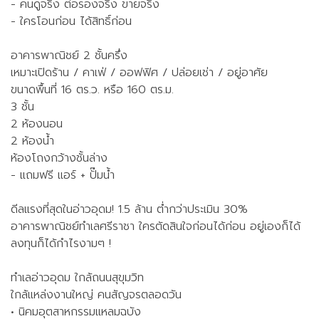
- คนดูจริง ต่อรองจริง ขายจริง
- ใครโอนก่อน ได้สิทธิ์ก่อน
อาคารพาณิชย์ 2 ชั้นครึ่ง
เหมาะเปิดร้าน / คาเฟ่ / ออฟฟิศ / ปล่อยเช่า / อยู่อาศัย
ขนาดพื้นที่ 16 ตร.ว. หรือ 160 ตร.ม.
3 ชั้น
2 ห้องนอน
2 ห้องน้ำ
ห้องโถงกว้างชั้นล่าง
- แถมฟรี แอร์ + ปั๊มน้ำ
ดีลแรงที่สุดในอ่าวอุดม! 1.5 ล้าน ต่ำกว่าประเมิน 30%
อาคารพาณิชย์ทำเลศรีราชา ใครตัดสินใจก่อนได้ก่อน อยู่เองก็ได้
ลงทุนก็ได้กำไรงามๆ !
ทำเลอ่าวอุดม ใกล้ถนนสุขุมวิท
ใกล้แหล่งงานใหญ่ คนสัญจรตลอดวัน
• นิคมอุตสาหกรรมแหลมฉบัง