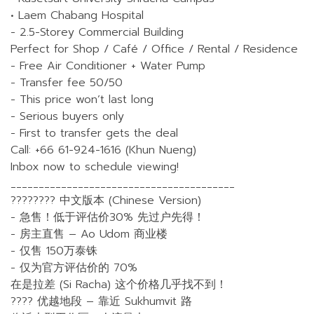
• Laem Chabang Hospital
- 2.5-Storey Commercial Building
Perfect for Shop / Café / Office / Rental / Residence
- Free Air Conditioner + Water Pump
- Transfer fee 50/50
- This price won’t last long
- Serious buyers only
- First to transfer gets the deal
Call: +66 61-924-1616 (Khun Nueng)
Inbox now to schedule viewing!
________________________________________
???????? 中文版本 (Chinese Version)
- 急售！低于评估价30% 先过户先得！
- 房主直售 – Ao Udom 商业楼
- 仅售 150万泰铢
- 仅为官方评估价的 70%
在是拉差 (Si Racha) 这个价格几乎找不到！
???? 优越地段 – 靠近 Sukhumvit 路