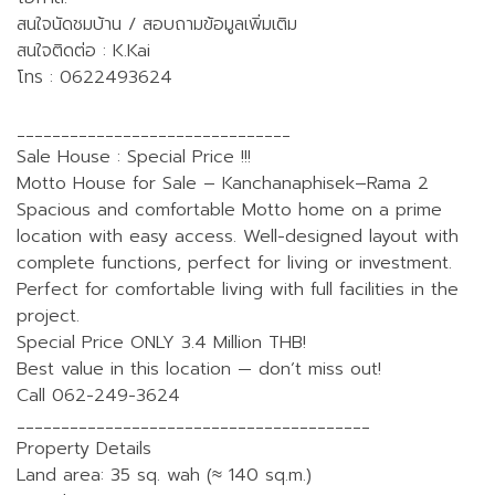
สนใจนัดชมบ้าน / สอบถามข้อมูลเพิ่มเติม
สนใจติดต่อ : K.Kai
โทร : 0622493624
_______________________________
Sale House : Special Price !!!
Motto House for Sale – Kanchanaphisek–Rama 2
Spacious and comfortable Motto home on a prime
location with easy access. Well-designed layout with
complete functions, perfect for living or investment.
Perfect for comfortable living with full facilities in the
project.
Special Price ONLY 3.4 Million THB!
Best value in this location — don’t miss out!
Call 062-249-3624
________________________________________
Property Details
Land area: 35 sq. wah (≈ 140 sq.m.)