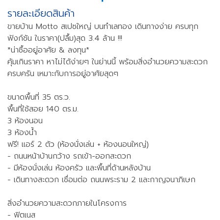
รายละเอียดสินค้า
ขายบ้าน Motto สเปซใหญ่ บนทำเลทอง เดินทางง่าย ครบทุก
ฟังก์ชัน ในราคา(ปลื้ม)สุด 3.4 ล้าน !!!
*น่าซื้ออยู่อาศัย & ลงทุน*
คุ้มเกินราคา หาไม่ได้ง่ายๆ ในย่านนี้ พร้อมสิ่งอำนวยความสะดวก
ครบครัน เหมาะกับการอยู่อาศัยสุดๆ
ขนาดพื้นที่ 35 ตร.ว.
พื้นที่ใช้สอย 140 ตร.ม.
3 ห้องนอน
3 ห้องน้ำ
ฟรี! แอร์ 2 ตัว (ห้องนั่งเล่น + ห้องนอนใหญ่)
- ถนนหน้าบ้านกว้าง รถเข้า-ออกสะดวก
- มีห้องนั่งเล่น ห้องครัว และพื้นที่ด้านหลังบ้าน
- เดินทางสะดวก เชื่อมต่อ ถนนพระราม 2 และกาญจนาภิเษก
สิ่งอำนวยความสะดวกภายในโครงการ
- ฟิตเนส