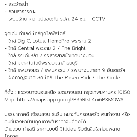
- สระว่ายน้ำ
- สวนสาธารณะ
- ระบบรักษาความปลอดภัย รปภ. 24 ชม. + CCTV
จุดเด่น ทำเลดี ใกล้ทุกไลฟ์สไตล์
- ใกล้ Big C, Lotus, HomePro พระราม 2
- ใกล้ Central พระราม 2 / The Bright
- ใกล้ รร.เด่นหล้า / รร.สารสาสน์วิเทศบางบอน
- ใกล้ ม.เทคโนโลยีพระจอมเกล้าธนบุรี
- ใกล้ รพ.บางมด / รพ.นครธน / รพ.บางปะกอก 9 อินเตอร์ฯ
- ฝั่งกาญจนาภิเษก ใกล้ The Paseo Park / The Circle
ที่ตั้ง : แขวงบางบอนเหนือ เขตบางบอน กรุงเทพมหานคร 10150
Map: https://maps.app.goo.gl/P85RtsL4oi6PXMQWA
บรรยากาศดี เงียบสงบ ร่มรื่น หมาะกับครอบครัว คนทำงาน หรือ
คนที่มองหาบ้านคุณภาพในราคาจับต้องได้
บ้านสวย ทำเลดี ราคาแบบนี้ มีไม่บ่อย รีบตัดสินใจก่อนพลาด
โอกาส!